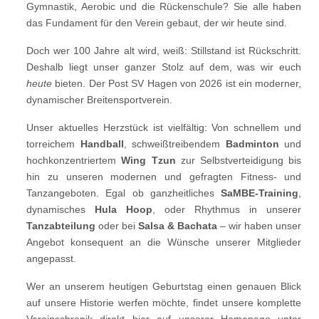
Gymnastik, Aerobic und die Rückenschule? Sie alle haben
das Fundament für den Verein gebaut, der wir heute sind.
Doch wer 100 Jahre alt wird, weiß: Stillstand ist Rückschritt.
Deshalb liegt unser ganzer Stolz auf dem, was wir euch
heute
bieten. Der Post SV Hagen von 2026 ist ein moderner,
dynamischer Breitensportverein.
Unser aktuelles Herzstück ist vielfältig: Von schnellem und
torreichem
Handball
, schweißtreibendem
Badminton
und
hochkonzentriertem
Wing Tzun
zur Selbstverteidigung bis
hin zu unseren modernen und gefragten Fitness- und
Tanzangeboten. Egal ob ganzheitliches
SaMBE-Training
,
dynamisches
Hula Hoop
, oder Rhythmus in unserer
Tanzabteilung
oder bei
Salsa & Bachata
– wir haben unser
Angebot konsequent an die Wünsche unserer Mitglieder
angepasst.
Wer an unserem heutigen Geburtstag einen genauen Blick
auf unsere Historie werfen möchte, findet unsere komplette
Vereinschronik direkt hier auf unserer Homepage unter