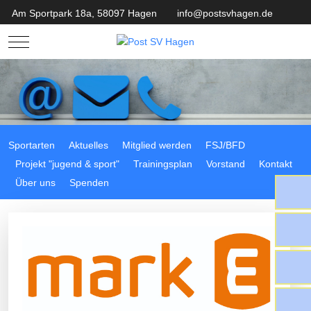
Am Sportpark 18a, 58097 Hagen
info@postsvhagen.de
Mobile Menu Toggle
Sportarten
Aktuelles
Mitglied werden
FSJ/BFD
Projekt "jugend & sport"
Trainingsplan
Vorstand
Kontakt
Über uns
Spenden